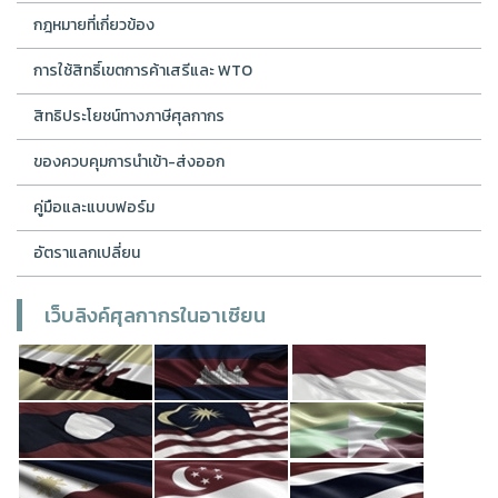
กฎหมายที่เกี่ยวข้อง
การใช้สิทธิ์เขตการค้าเสรีและ WTO
สิทธิประโยชน์ทางภาษีศุลกากร
ของควบคุมการนำเข้า-ส่งออก
คู่มือและแบบฟอร์ม
อัตราแลกเปลี่ยน
เว็บลิงค์ศุลกากรในอาเซียน